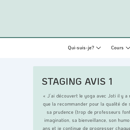
↓
passer
au
contenu
principal
Main
Qui-suis-je?
Cours
Navigation
STAGING AVIS 1
« J’ai découvert le yoga avec Joti il y 
que la recommander pour la qualité de s
sa prudence (trop de professeurs fon
imagination, sa bienveillance, son hu
ans et je continue de progresser chaque