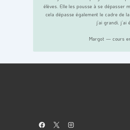
élèves. Elle les pousse à se dépasser m
cela dépasse également le cadre de la 
j’ai grandi, j’ai
Margot — cours en 