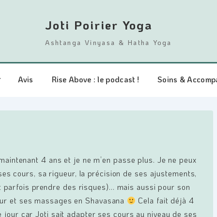
Joti Poirier Yoga
Ashtanga Vinyasa & Hatha Yoga
Avis
Rise Above : le podcast !
Soins & Accomp
a maintenant 4 ans et je ne m’en passe plus. Je ne peux
es cours, sa rigueur, la précision de ses ajustements,
t parfois prendre des risques)… mais aussi pour son
mour et ses massages en Shavasana
Cela fait déjà 4
 jour car Joti sait adapter ses cours au niveau de ses