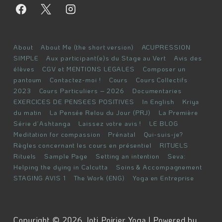
Menu
About
About Me (the short version)
ACUPRESSION
du
SIMPLE
Aux participant(e)s du Stage au Vert
Avis des
élèves
CGV et MENTIONS LEGALES
Composer un
bas
pantoum
Contactez-moi !
Cours
Cours Collectifs
de
2023
Cours Particuliers – 2026
Documentaries
page
EXERCICES DE PENSEES POSITIVES
In English
Kriya
du matin
La Pensée Relou du Jour (PRJ)
La Première
Série d’Ashtanga
Laissez votre avis !
LE BLOG
Meditation for compassion
Prénatal
Qui-suis-je?
Règles concernant les cours en présentiel
RITUELS
Rituels
Sample Page
Setting an intention
Seva:
Helping the dying in Calcutta
Soins & Accompagnement
STAGING AVIS 1
The Work (ENG)
Yoga en Entreprise
Copyright © 2026 Joti Poirier Yoga | Powered by