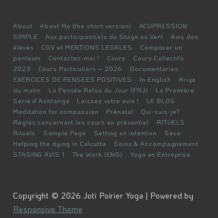
Menu
About
About Me (the short version)
ACUPRESSION
du
SIMPLE
Aux participant(e)s du Stage au Vert
Avis des
élèves
CGV et MENTIONS LEGALES
Composer un
bas
pantoum
Contactez-moi !
Cours
Cours Collectifs
de
2023
Cours Particuliers – 2026
Documentaries
page
EXERCICES DE PENSEES POSITIVES
In English
Kriya
du matin
La Pensée Relou du Jour (PRJ)
La Première
Série d’Ashtanga
Laissez votre avis !
LE BLOG
Meditation for compassion
Prénatal
Qui-suis-je?
Règles concernant les cours en présentiel
RITUELS
Rituels
Sample Page
Setting an intention
Seva:
Helping the dying in Calcutta
Soins & Accompagnement
STAGING AVIS 1
The Work (ENG)
Yoga en Entreprise
Copyright © 2026 Joti Poirier Yoga | Powered by
Responsive Theme