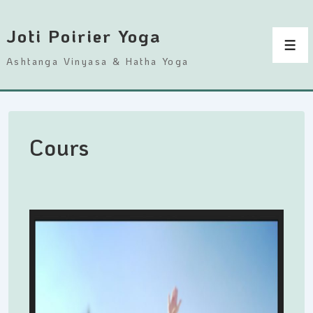
↓
passer
Joti Poirier Yoga
au
Men
Ashtanga Vinyasa & Hatha Yoga
contenu
principal
Cours