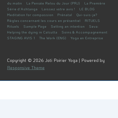
du matin
La Pensée Relou du Jour (PRJ)
La Première
Série d’Ashtanga
Laissez votre avis !
LE BLOG
Meditation for compassion
Prénatal
Qui-suis-je?
Règles concernant les cours en présentiel
RITUELS
Rituels
Sample Page
Setting an intention
Seva:
Helping the dying in Calcutta
Soins & Accompagnement
STAGING AVIS 1
The Work (ENG)
Yoga en Entreprise
Copyright © 2026 Joti Poirier Yoga | Powered by
Responsive Theme