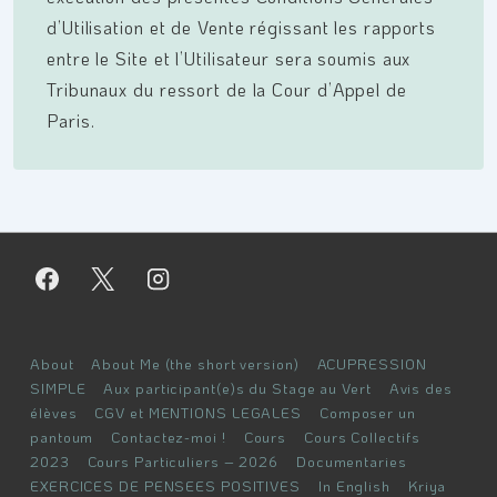
d’Utilisation et de Vente régissant les rapports
entre le Site et l’Utilisateur sera soumis aux
Tribunaux du ressort de la Cour d’Appel de
Paris.
Menu
About
About Me (the short version)
ACUPRESSION
du
SIMPLE
Aux participant(e)s du Stage au Vert
Avis des
élèves
CGV et MENTIONS LEGALES
Composer un
bas
pantoum
Contactez-moi !
Cours
Cours Collectifs
de
2023
Cours Particuliers – 2026
Documentaries
page
EXERCICES DE PENSEES POSITIVES
In English
Kriya